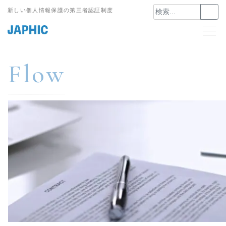
Skip
新しい個人情報保護の第三者認証制度
to
content
Flow
更新申請方法
JAPHICマーク