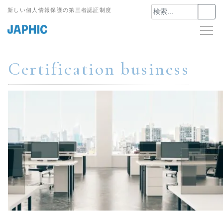
Skip
新しい個人情報保護の第三者認証制度
to
content
Certification business
認証事業者一覧