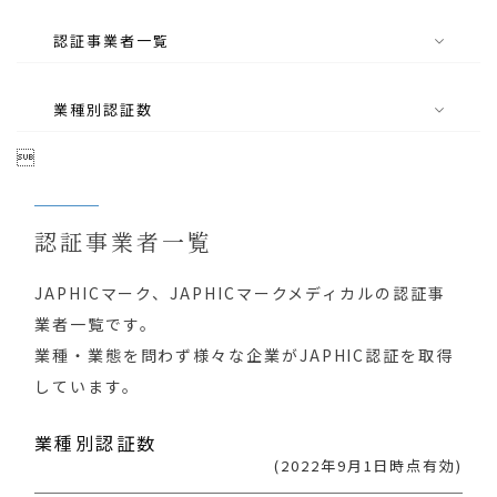
認証事業者一覧
業種別認証数

認証事業者一覧
JAPHICマーク、JAPHICマークメディカルの認証事
業者一覧です。
業種・業態を問わず様々な企業がJAPHIC認証を取得
しています。
業種別認証数
(2022年9月1日時点有効)