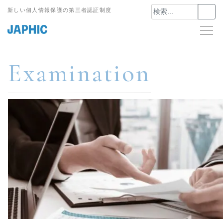
Skip
新しい個人情報保護の第三者認証制度
to
content
Examination
申請をお考えの方に
JAPHICマーク