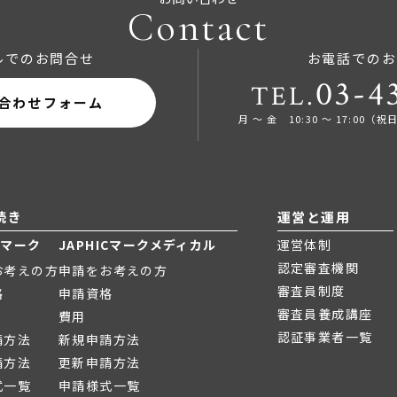
Contact
ルでのお問合せ
お電話でのお
03-4
TEL.
合わせフォーム
月 ～ 金 10:30 ～ 17:0
続き
運営と運用
ICマーク
JAPHICマークメディカル
運営体制
認定審査機関
お考えの方
申請をお考えの方
審査員制度
格
申請資格
審査員養成講座
費用
認証事業者一覧
請方法
新規申請方法
請方法
更新申請方法
式一覧
申請様式一覧