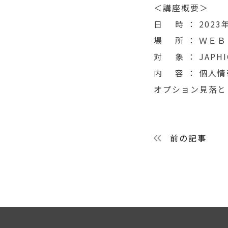
＜講座概要＞
日 時 ： 2023年
場 所 ： ＷＥ
対 象 ： JAP
内 容 ： 個人
オプション見落とし
投稿ナビ
前の記事