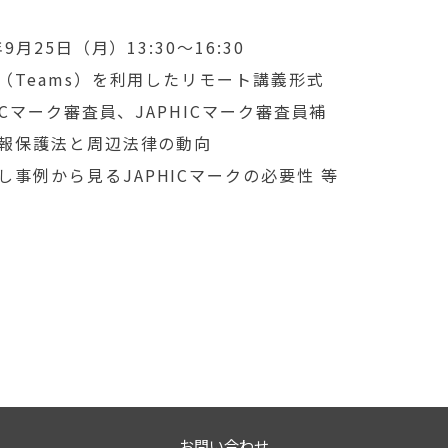
9月25日（月）13:30～16:30
Ｂ（Teams）を利用したリモート講義形式
HICマーク審査員、JAPHICマーク審査員補
情報保護法と周辺法律の動向
事例から見るJAPHICマークの必要性 等
ゲーション
お問い合わせ